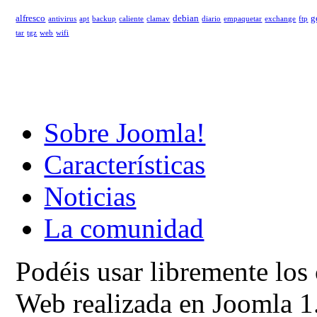
alfresco
debian
g
antivirus
apt
backup
caliente
clamav
diario
empaquetar
exchange
ftp
tar
tgz
web
wifi
Sobre Joomla!
Características
Noticias
La comunidad
Podéis usar libremente los
Web realizada en Joomla 1