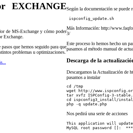
dor EXCHANGE
Según la documentación se puede re
 ispconfig_update.sh
Más Información: http://www.faqfo
vidor de MS-Exchange y cómo poder
3/
or Exchange.
Este proceso lo hemos hecho un pa
 de pasos que hemos seguido para que
pasamos al método manual de actua
stintos problemas u optimizaciones.
Descarga de la actualizació
s...
Descargamos la Actualización de ht
pasamos a instalar
cd /tmp
wget http://www.ispconfig.or
tar xvfz ISPConfig-3-stable.
cd ispconfig3_install/instal
php -q update.php
Nos pedirá una serie de acciones
This application will update
MySQL root password []:  ***