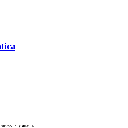
tica
urces.list y añadir: