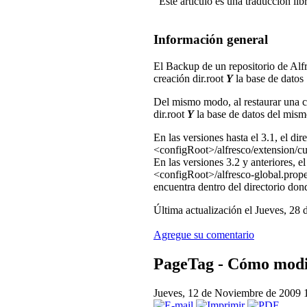
Este artículo es una traducción lib
Información general
El Backup
de un repositorio de Alf
creación dir.root
Y
la base de datos
Del mismo modo, al restaurar una co
dir.root
Y
la base de datos del mism
En las versiones hasta el 3.1, el dir
<configRoot>/alfresco/extension/cu
En las versiones 3.2 y anteriores, e
<configRoot>/alfresco-global.prope
encuentra dentro del directorio dond
Última actualización el Jueves, 28
Agregue su comentario
PageTag - Cómo modifi
Jueves, 12 de Noviembre de 2009 