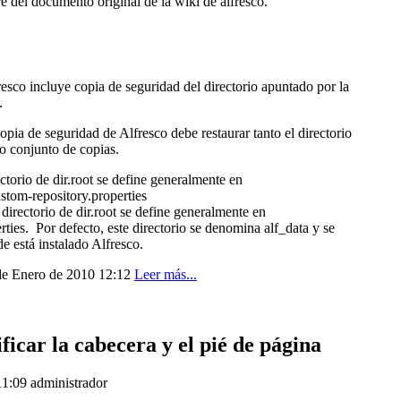
re del documento original de la wiki de alfresco.
resco incluye copia de seguridad del directorio apuntado por la
.
pia de seguridad de Alfresco debe restaurar tanto el directorio
o conjunto de copias.
ectorio de dir.root se define generalmente en
stom-repository.properties
l directorio de dir.root se define generalmente en
rties.
Por defecto, este directorio se denomina alf_data y se
e está instalado Alfresco.
 de Enero de 2010 12:12
Leer más...
car la cabecera y el pié de página
11:09
administrador