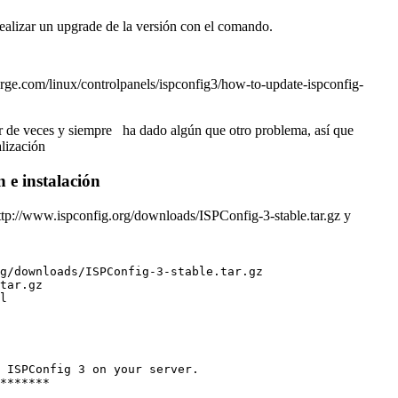
alizar un upgrade de la versión con el comando.
rge.com/linux/controlpanels/ispconfig3/how-to-update-ispconfig-
r de veces y siempre ha dado algún que otro problema, así que
lización
n e instalación
tp://www.ispconfig.org/downloads/ISPConfig-3-stable.tar.gz y
g/downloads/ISPConfig-3-stable.tar.gz
tar.gz
l
 ISPConfig 3 on your server.
*******