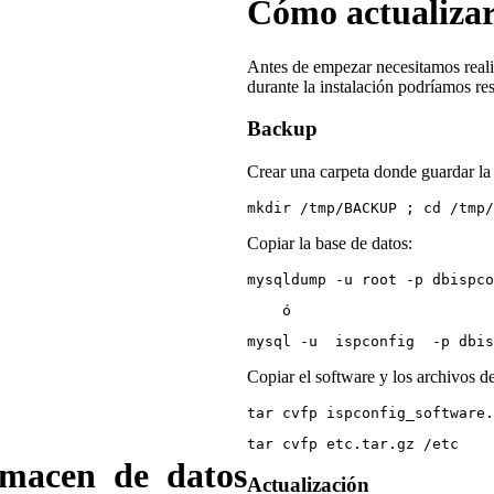
Cómo actualiza
Antes de empezar necesitamos realiz
durante la instalación podríamos res
Backup
Crear una carpeta donde guardar la
mkdir /tmp/BACKUP ; cd /tmp/
Copiar la base de datos:
mysqldump -u root -p dbispco
    ó
mysql -u  ispconfig  -p dbis
Copiar el software y los archivos d
tar cvfp ispconfig_software.
tar cvfp etc.tar.gz /etc 
lmacen de datos
Actualización