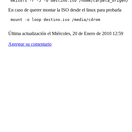
 mkisofs -r -J -o destino.iso /home/carpeta_origen/
En caso de querer montar la ISO desde el linux para probarla
 mount -o loop destino.iso /media/cdrom
Última actualización el Miércoles, 20 de Enero de 2010 12:59
Agregue su comentario