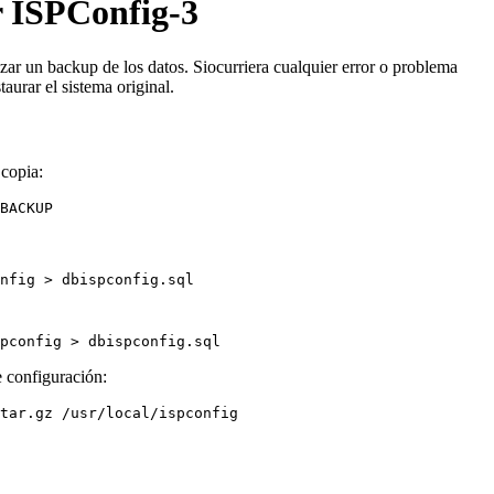
r ISPConfig-3
ar un backup de los datos. Siocurriera cualquier error o problema
taurar el sistema original.
 copia:
BACKUP
nfig > dbispconfig.sql
pconfig > dbispconfig.sql
e configuración:
tar.gz /usr/local/ispconfig