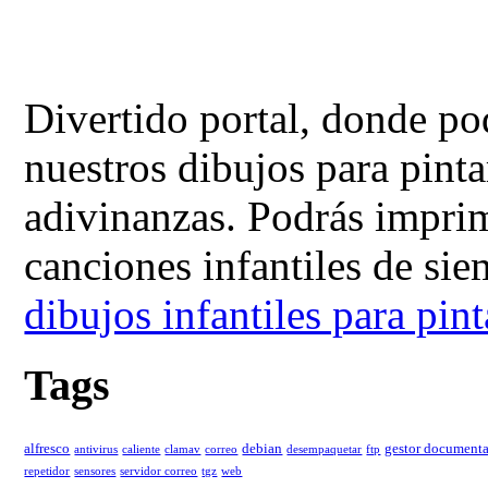
Divertido portal, donde po
nuestros dibujos para pinta
adivinanzas. Podrás imprimi
canciones infantiles de si
dibujos infantiles para pint
Tags
alfresco
debian
gestor documenta
antivirus
caliente
clamav
correo
desempaquetar
ftp
repetidor
sensores
servidor correo
tgz
web